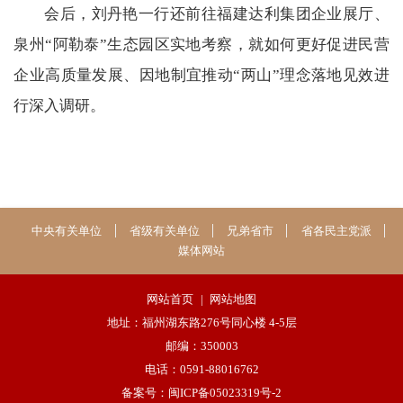
会后，刘丹艳一行还前往福建达利集团企业展厅、
泉州“阿勒泰”生态园区实地考察，就如何更好促进民营
企业高质量发展、因地制宜推动“两山”理念落地见效进
行深入调研。
中央有关单位
省级有关单位
兄弟省市
省各民主党派
媒体网站
网站首页
|
网站地图
地址：福州湖东路276号同心楼 4-5层
邮编：350003
电话：0591-88016762
备案号：闽ICP备05023319号-2