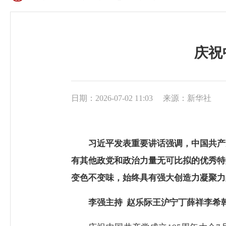
庆祝
日期：2026-07-02 11:03
来源：新华社
习近平发表重要讲话强调，中国共产
有其他政党和政治力量无可比拟的优秀特
变色不变味，始终具有强大创造力凝聚力
李强主持 赵乐际王沪宁丁薛祥李希