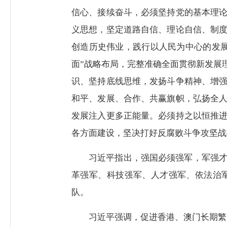
信心、接续奋斗，必须坚持党的基本理
义思想，坚定道路自信、理论自信、制
创造历史伟业，践行以人民为中心的发展
面”战略布局，完整准确全面贯彻新发展
识、坚持底线思维，发扬斗争精神、增
和平、发展、合作、共赢旗帜，弘扬全
发展注入更多正能量。必须持之以恒推
各方面建设，坚决打好反腐败斗争攻坚战
习近平指出，强国必须强军，军强
革强军、科技强军、人才强军、依法治
队。
习近平强调，促进香港、澳门长期繁