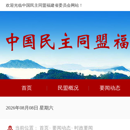
欢迎光临中国民主同盟福建省委员会网站！
首页
民盟概况
要闻动态
2026年08月08日
星期六
当前位置：
首页
要闻动态
时政要闻