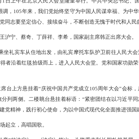
7月1日上午在北京人民大会堂隆重举行。中共中央总书记、
强调，105年来，我们党始终坚守为中国人民谋幸福、为中
党同志要坚定信心、接续奋斗，不断创造无愧于时代和人民
王沪宁、蔡奇、丁薛祥、李希，国家副主席韩正出席大会。
体乘坐礼宾车从住地出发，由礼宾摩托车队护卫前往人民大
获得者沿着红毯拾级而上，进入人民大会堂。党和国家功勋
席台上方悬挂着“庆祝中国共产党成立105周年大会”会标
10面红旗分列两侧。二楼眺台悬挂着标语：“紧密团结在以习近
建党精神，践行初心使命，为以中国式现代化全面推进强国
全场起立，高唱国歌。