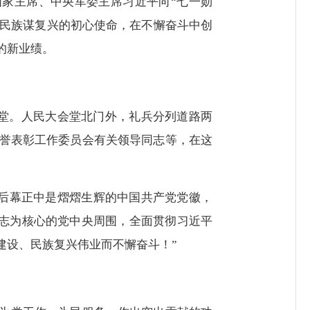
国家主席、中央军委主席习近平向“七一勋
华民族谋复兴的初心使命，在不懈奋斗中创
的新业绩。
会堂。人民大会堂北门外，礼兵分列道路两
荣誉表彰工作委员会有关领导同志等，在这
，后幕正中是熠熠生辉的中国共产党党徽，
平同志为核心的党中央周围，全面贯彻习近平
建设、民族复兴伟业而不懈奋斗！”