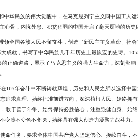
民和中华民族的伟大觉醒中，在马克思列宁主义同中国工人
主心骨，内忧外患、积贫积弱的中国开启了翻天覆地的历史
结带领全国各族人民不懈奋斗，创造了新民主主义革命、社
大成就，书写了中华民族几千年历史上最恢宏的史诗。10
兴的正确道路，展示了马克思主义的强大生命力，深刻影响
。
在105年奋斗中不断铸就辉煌，历史和人民之所以选择中
矢志追求真理、始终把准前进方向，深深植根人民、始终拥有
列，敢于善于斗争、始终保持必胜信心，注重强健自身、始终
不变质不变色不变味，始终具有强大创造力凝聚力战斗力。
的使命任务，要求全体中国共产党人坚定信心、接续奋斗，不