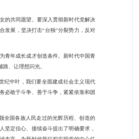
女的共同愿望。要深入贯彻新时代党解决
合发展，坚决打击“台独”分裂势力，反对
为青年成长成才创造条件。新时代中国青
铺路、让理想闪光。
本世纪中叶，我们要全面建成社会主义现代
务必敢于斗争、善于斗争，紧紧依靠和团
带领全国各族人民走过的光辉历程、创造的
人坚定信心、接续奋斗提出了明确要求，