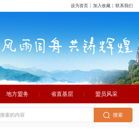
设为首页
加入收藏
联系我们
地方盟务
省直基层
盟员风采
搜索